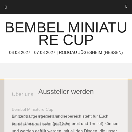
Skip
to
content
BEMBEL MINIATU
RE CUP
06.03.2027 - 07.03.2027 | RODGAU-JÜGESHEIM (HESSEN)
Aussteller werden
Über uns
Bembel Miniature Cup
Ein zentral gelegener Händlerbereich steht für Euch
06.03.2027 – 07.03.2027
bereit. Unsere Tische (je 2,20m breit und 1m tief) können,
Rodgau-Jügesheim (Hessen)
und werden gefüllt werden, mit all den Dingen, die unser