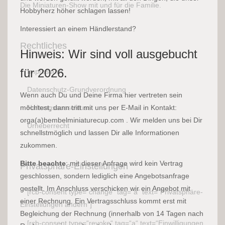
Die Miniaturen-Show mit und für die Familie.
Hobbyherz höher schlagen lassen!
Interessiert an einem Händlerstand?
Rechtliches
Hinweis: Wir sind voll ausgebucht
für 2026.
Impressum
Datenschutz-Grundverordnung
Wenn auch Du und Deine Firma hier vertreten sein
möchtest, dann tritt mit uns per E-Mail in Kontakt:
Haftungsausschluss
orga(a)bembelminiaturecup.com . Wir melden uns bei Dir
Urheberrecht
schnellstmöglich und lassen Dir alle Informationen
zukommen.
Bitte beachte
: mit dieser Anfrage wird kein Vertrag
Privatsphäre-Einstellungen
geschlossen, sondern lediglich eine Angebotsanfrage
gestellt. Im Anschluss verschicken wir ein Angebot mit
[rcb-consent type=“change“ tag=“a“ text=“Privatsphäre-
einer Rechnung. Ein Vertragsschluss kommt erst mit
Einstellungen ändern“]
Begleichung der Rechnung (innerhalb von 14 Tagen nach
[rcb-consent type=“revoke“ tag=“a“ text=“Einwilligungen