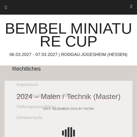
Über uns
Skip
to
content
Bembel Miniature Cup
BEMBEL MINIATU
06.03.2027 – 07.03.2027
Rodgau-Jügesheim (Hessen)
RE CUP
Die Miniaturen-Show mit und für die Familie.
06.03.2027 - 07.03.2027 | RODGAU-JÜGESHEIM (HESSEN)
Rechtliches
Impressum
2024 – Malen / Technik (Master)
Datenschutz-Grundverordnung
Haftungsausschluss
ON 8. DEZEMBER 2024 BY
PETRA
Urheberrecht