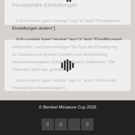
Privatsphäre-Einstellungen
[rcb-consent type=“change“ tag=“a“ text=“Privatsphäre-
Einstellungen ändern“]
[rcb-consent type=“revoke“ tag=“a“ text=“Einwilligungen
widerrufen“ successmessage=“Du hast die Einwilligung
für Services mit dessen Cookies und Verarbeitung
personenbezogener Daten erfolgreich widerrufen. Die
Seite wird jetzt neu geladen!“]
[rcb-consent type=“history“ tag=“a“ text=“Historie der
Privatsphäre-Einstellungen“]
© Bembel Miniature Cup 2026