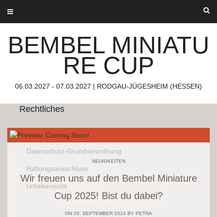
Über uns
Skip
to
content
Bembel Miniature Cup
BEMBEL MINIATU
06.03.2027 – 07.03.2027
Rodgau-Jügesheim (Hessen)
RE CUP
Die Miniaturen-Show mit und für die Familie.
06.03.2027 - 07.03.2027 | RODGAU-JÜGESHEIM (HESSEN)
Rechtliches
Impressum
Datenschutz-Grundverordnung
NEUIGKEITEN
Haftungsausschluss
Wir freuen uns auf den Bembel Miniature
Urheberrecht
Cup 2025! Bist du dabei?
ON 29. SEPTEMBER 2024 BY
PETRA